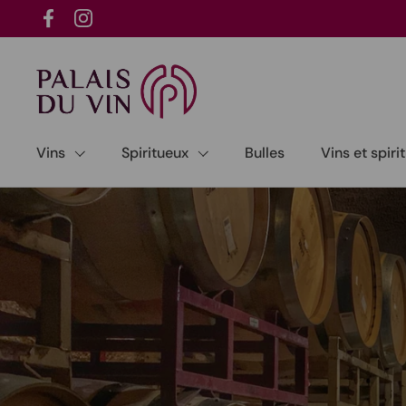
Passer au contenu
Facebook
Instagram
Vins
Spiritueux
Bulles
Vins et spir