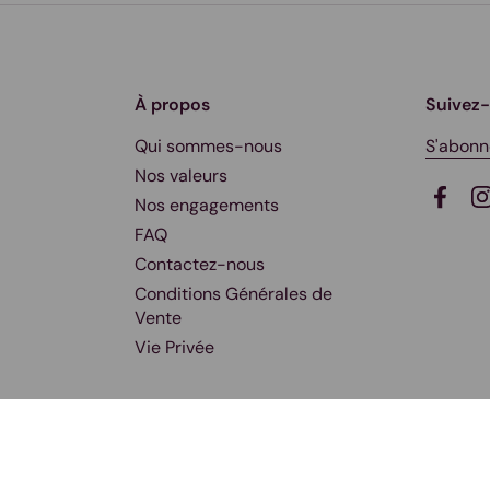
À propos
Suivez
Qui sommes-nous
S'abonn
Nos valeurs
Nos engagements
Faceb
I
FAQ
Contactez-nous
Conditions Générales de
Vente
Vie Privée