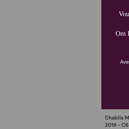
Vou
Om P
Ave
Chablis M
2019 - C6