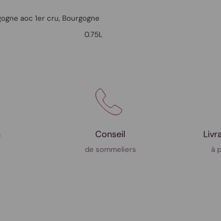
gogne aoc 1er cru,
Bourgogne
0.75L
n
Conseil
Livr
de sommeliers
à 