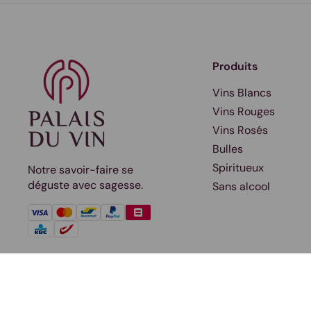
Produits
Vins Blancs
Vins Rouges
Vins Rosés
Bulles
Spiritueux
Notre savoir-faire se
déguste avec sagesse.
Sans alcool