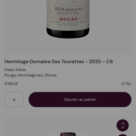
Hermitage Domaine Des Tourettes - 2020 - C6
Delas frères
Rouge
, Hermitage aoc,
Rhone
€98,43
0.75L
Quantité
Ajouter au panier
JR
18