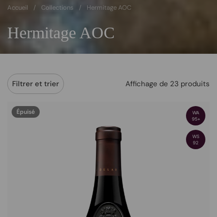
Accueil
/
Collections
/
Hermitage AOC
Hermitage AOC
Affichage de 23 produits
Filtrer et trier
Épuisé
WA
95+
WS
92