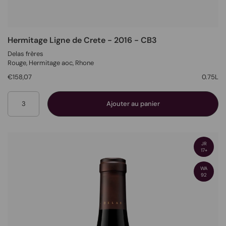
Hermitage Ligne de Crete - 2016 - CB3
Delas frères
Rouge
, Hermitage aoc,
Rhone
€158,07
0.75L
Quantité
Ajouter au panier
JR
17+
WA
92