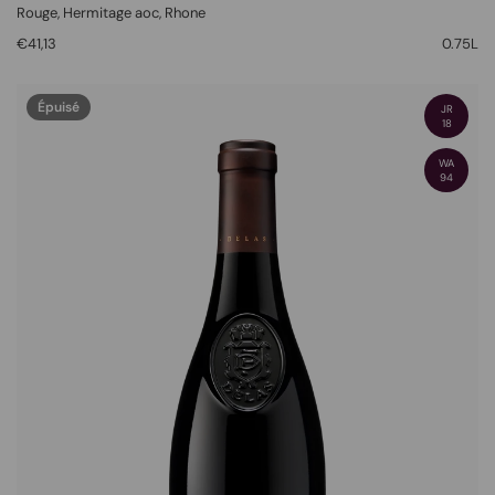
Rouge
, Hermitage aoc,
Rhone
€41,13
0.75L
Épuisé
JR
18
WA
94