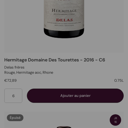
Hermitage Domaine Des Tourettes - 2016 - C6
Delas frères
Rouge
, Hermitage aoc,
Rhone
€72,89
0.75L
Quantité
Ajouter au panier
Épuisé
JR
16