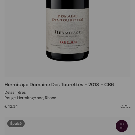
Hermitage Domaine Des Tourettes - 2013 - CB6
Delas frères
Rouge
, Hermitage aoc,
Rhone
€42,34
0.75L
Épuisé
BD
98