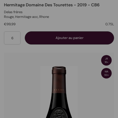
Hermitage Domaine Des Tourettes - 2019 - CB6
Delas frères
Rouge
, Hermitage aoc,
Rhone
€99,99
0.75L
Quantité
Ajouter au panier
JR
18+
WA
93+