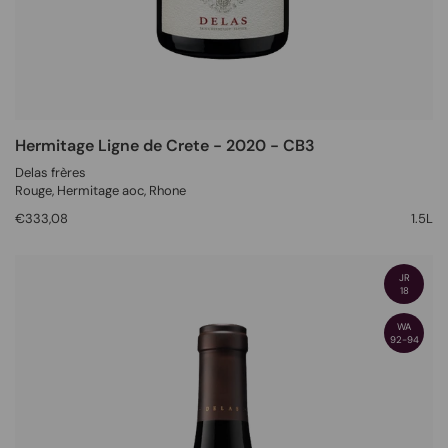
Hermitage Ligne de Crete - 2020 - CB3
Delas frères
Rouge
, Hermitage aoc,
Rhone
€333,08
1.5L
JR
18
WA
92-94