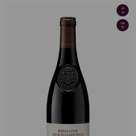
JR
18
WA
91