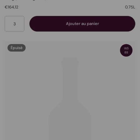
€164,12
0.75L
Quantité
Ajouter au panier
Épuisé
WS
88