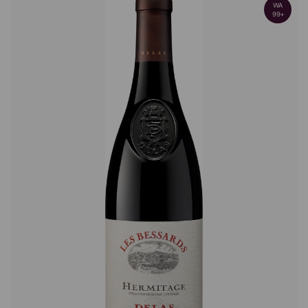
WA
99+