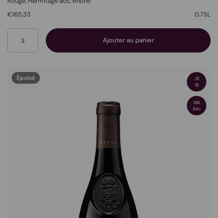
Rouge
, Hermitage aoc,
Rhone
€165,33
0.75L
Quantité
Ajouter au panier
Épuisé
JR
18
WA
94+