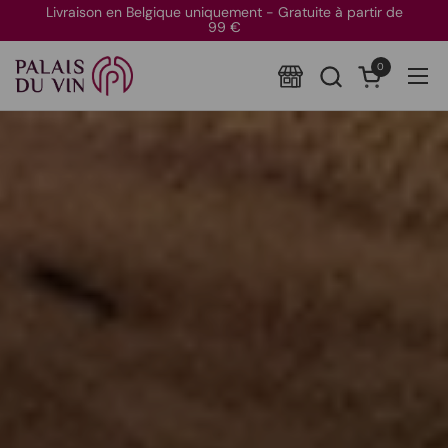
Passer au contenu
Livraison en Belgique uniquement - Gratuite à partir de
99 €
0
Ouvrir le pan
Ouvr