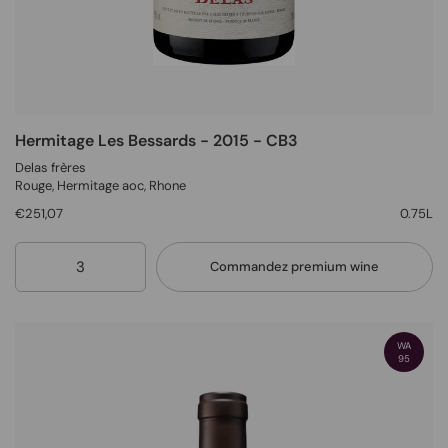
Hermitage Les Bessards - 2015 - CB3
Delas frères
Rouge
, Hermitage aoc,
Rhone
€251,07
0.75L
Quantité
Commandez premium wine
WA
95