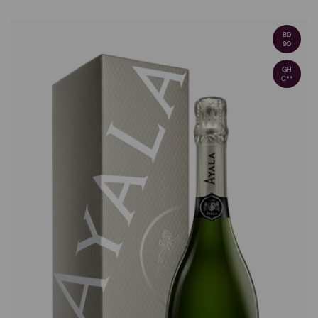
BD
90
GH
C**