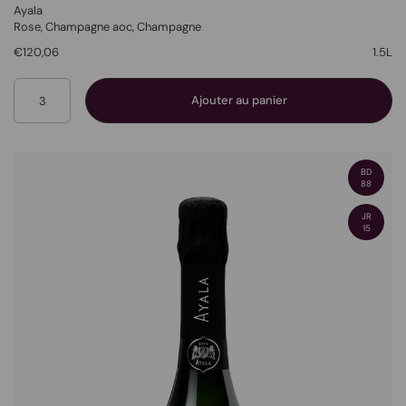
Ayala
Rose
, Champagne aoc,
Champagne
€120,06
1.5L
Quantité
Ajouter au panier
BD
88
JR
15