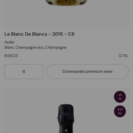
Le Blanc De Blancs - 2015 - C6
Ayala
Blanc
, Champagne aoc,
Champagne
€68,03
0.75L
Quantité
Commandez premium wine
JR
16
RVF
94