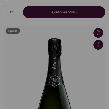
Quantité
Ajouter au panier
Épuisé
BD
88
JR
15