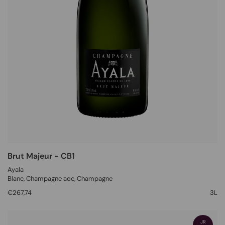
Brut Majeur - CB1
Ayala
Blanc
, Champagne aoc,
Champagne
€267,74
3L
JR