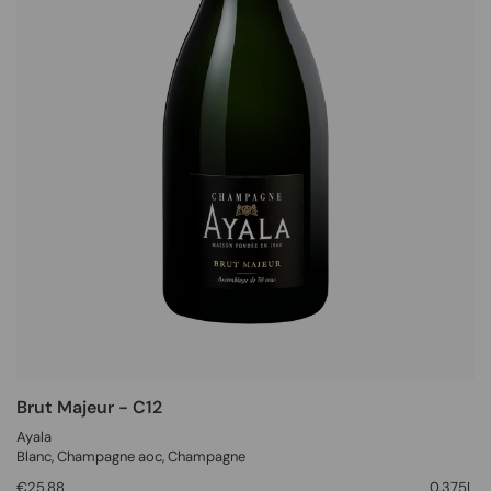
Brut Majeur - C12
Ayala
Blanc
, Champagne aoc,
Champagne
€25,88
0.375L