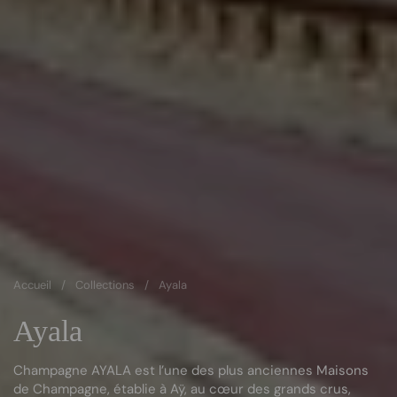
Accueil
/
Collections
/
Ayala
Ayala
Champagne AYALA est l’une des plus anciennes Maisons
de Champagne, établie à Aÿ, au cœur des grands crus,