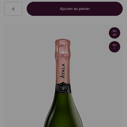
Quantité
Ajouter au panier
BD
89
GH
*