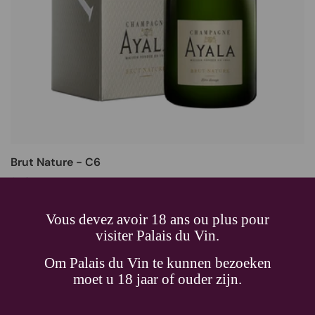
Brut Nature - C6
Ayala
Blanc
, Champagne aoc,
Champagne
€49,39
0.75L
Vous devez avoir 18 ans ou plus pour
visiter Palais du Vin.
Quantité
Ajouter au panier
Om Palais du Vin te kunnen bezoeken
moet u 18 jaar of ouder zijn.
BD