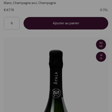
Blanc
, Champagne aoc,
Champagne
€47,78
0.75L
Quantité
Ajouter au panier
BD
88
JR
15