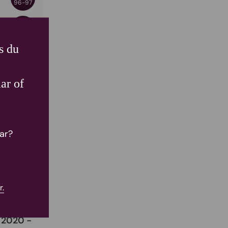
96-97
RVF
93-94
s du
ar of
ar?
r.
 2020 -