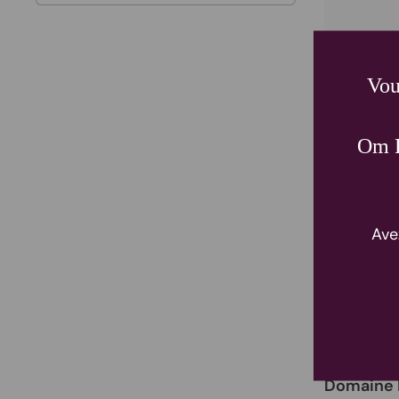
Vou
Om P
Ave
Domaine D