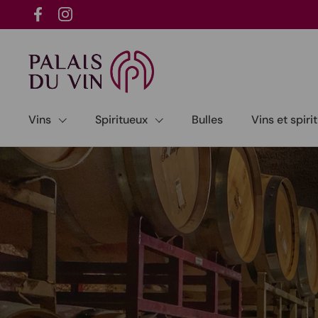
Passer au contenu
Facebook
Instagram
Vins
Spiritueux
Bulles
Vins et spir