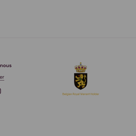
-nous
er
ook
nstagram