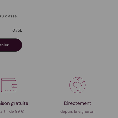
ru classe,
0.75L
anier
aison gratuite
Directement
partir de 99 €
depuis le vigneron