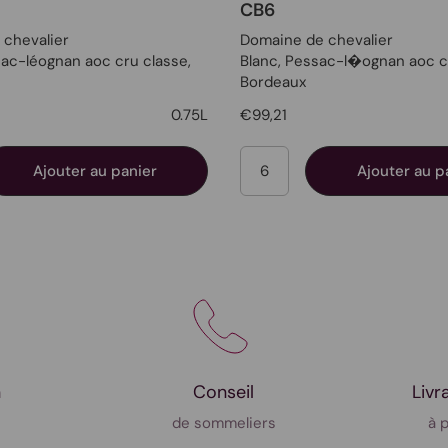
CB6
 chevalier
Domaine de chevalier
sac-léognan aoc cru classe,
Blanc
, Pessac-l�ognan aoc c
Bordeaux
0.75L
€99,21
é
Quantité
Ajouter au panier
Ajouter au p
n
Conseil
Livr
de sommeliers
à 