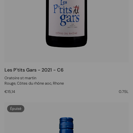
Les P'tits Gars - 2021 - C6
Oratoire st martin
Rouge
, Côtes du rhône aoc,
Rhone
€15,14
0.75L
Épuisé