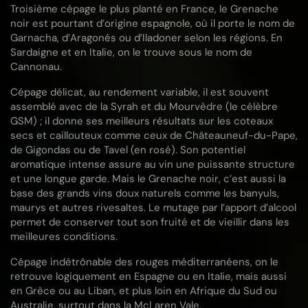
Troisième cépage le plus planté en France, le Grenache
noir est pourtant d’origine espagnole, où il porte le nom de
Garnacha, d’Aragonés ou d’Iladoner selon les régions. En
Sardaigne et en Italie, on le trouve sous le nom de
Cannonau.
Cépage délicat, au rendement variable, il est souvent
assemblé avec de la Syrah et du Mourvèdre (le célèbre
GSM) ; il donne ses meilleurs résultats sur les coteaux
secs et caillouteux comme ceux de Châteauneuf-du-Pape,
de Gigondas ou de Tavel (en rosé). Son potentiel
aromatique intense assure au vin une puissante structure
et une longue garde. Mais le Grenache noir, c’est aussi la
base des grands vins doux naturels comme les banyuls,
maurys et autres rivesaltes. Le mutage par l’apport d’alcool
permet de conserver tout son fruité et de vieillir dans les
meilleures conditions.
Cépage indétrônable des rouges méditerranéens, on le
retrouve logiquement en
Espagne ou en Italie, mais aussi
en Grèce ou au Liban, et plus loin en Afrique du Sud ou
Australie, surtout dans la McLaren Vale.