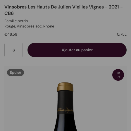
Vinsobres Les Hauts De Julien Vieilles Vignes - 2021 -
CB6
Famille perrin
Rouge
, Vinsobres aoc,
Rhone
€46,59
0.75L
Quantité
Ajouter au panier
Épuisé
JR
17+