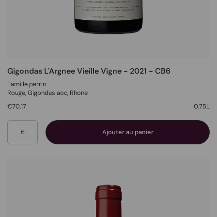
Gigondas L'Argnee Vieille Vigne - 2021 - CB6
Famille perrin
Rouge
, Gigondas aoc,
Rhone
€70,17
0.75L
Quantité
Ajouter au panier