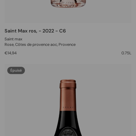
Saint Max ros‚ - 2022 - C6
Saint max
Rose
, Côtes de provence aoc,
Provence
€14,94
0.75L
Épuisé