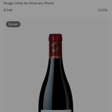
Rouge
, Côtes du rhône aoc,
Rhone
€7,49
0.375L
Épuisé