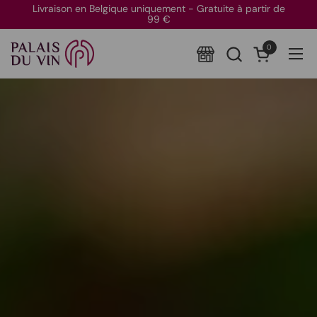
Passer au contenu
Livraison en Belgique uniquement - Gratuite à partir de
99 €
0
Ouvrir le pan
Ouvr