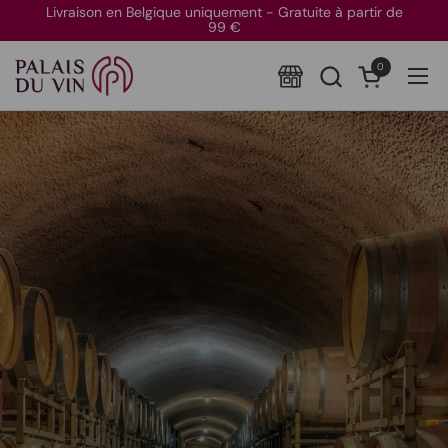
Passer au contenu
Livraison en Belgique uniquement - Gratuite à partir de
99 €
0
Ouvrir le pan
Ouvr