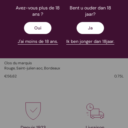
Avez-vous plus de 18
Bent u ouder dan 18
ans ?
jaar?
Oui
Ja
J'ai moins de 18 ans.
Ik ben jonger dan 18jaar.
Clos Du Marquis - 2018 - CB6
Clos du marquis
Rouge
, Saint-julien aoc,
Bordeaux
€56,62
0.75L
Depuis 1923
Livraison