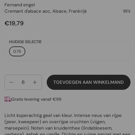
Fernand engel
Cremant d'alsace aoc
,
Alsace
,
Frankrijk
Wit
€19,79
HUIDIGE SELECTIE
0.75
Aantal
TOEVOEGEN AAN WINKELMAND
Gratis levering vanaf €99
Licht koperachtig geel van kleur. Intense neus van rijpe
(peer, kweepeer) en overrijpe vruchten (vijgen,
marsepein). Noten van kruidenthee (lindebloesem,
verbena), gebak en vanille. Dichte en ruime aanzet met een