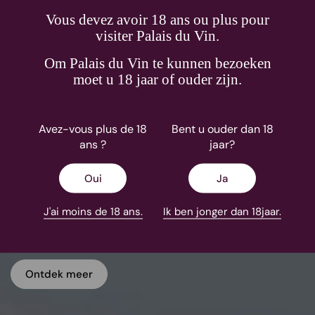
Vous devez avoir 18 ans ou plus pour
visiter Palais du Vin.
Om Palais du Vin te kunnen bezoeken
moet u 18 jaar of ouder zijn.
Avez-vous plus de 18
Bent u ouder dan 18
ans ?
jaar?
Fernand Engel
Oui
Ja
In 1949 vestigden Fernand en Elisa Engel zich in het dorp
Rorschwihr, midden in de Elzas, aan de voet van het
J'ai moins de 18 ans.
Ik ben jonger dan 18jaar.
kasteel van Haut-Koenigsbourg. In 2006 besloten ze om op
hun domein over te schakele...
Ontdek meer