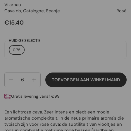
Vilarnau
Cava do
,
Catalogne
,
Spanje
Rosé
€15,40
HUIDIGE SELECTIE
0.75
Aantal
TOEVOEGEN AAN WINKELMAND
Gratis levering vanaf €99
Een lichtroze cava. Zeer intens en biedt een mooie
aromatische complexiteit. In de neus primaire aroma's die
typisch zijn voor rosé cava: de subtiliteit van viooltjes en
roos in combinatie met rijpe rode bessen (aardbeien,