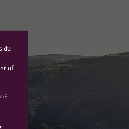
s du
ar of
ar?
r.