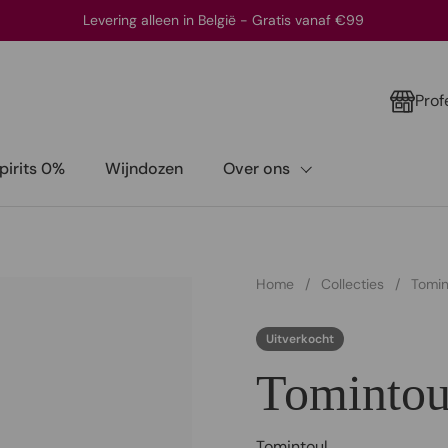
Levering alleen in België - Gratis vanaf €99
Prof
pirits 0%
Wijndozen
Over ons
Home
/
Collecties
/
Tomin
Uitverkocht
Tomintou
Tomintoul