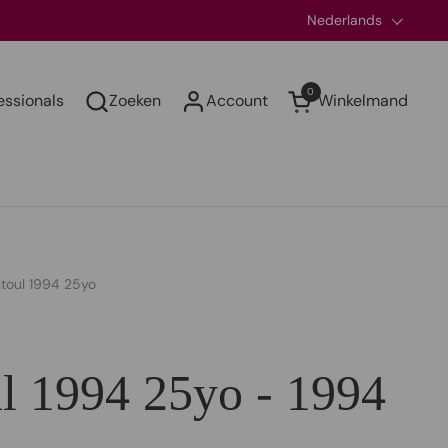
Taal
Nederlands
0
essionals
Zoeken
Account
Winkelmand
Winkelwagentje open
toul 1994 25yo
l 1994 25yo - 1994