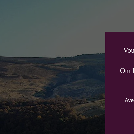
Vou
Om P
Ave