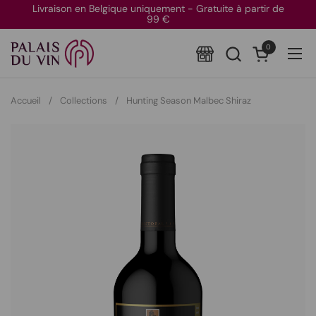
Passer au contenu
Livraison en Belgique uniquement - Gratuite à partir de
99 €
0
Ouvrir le pan
Ouvr
Accueil
/
Collections
/
Hunting Season Malbec Shiraz