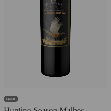
Épuisé
Hunting Season Malbec