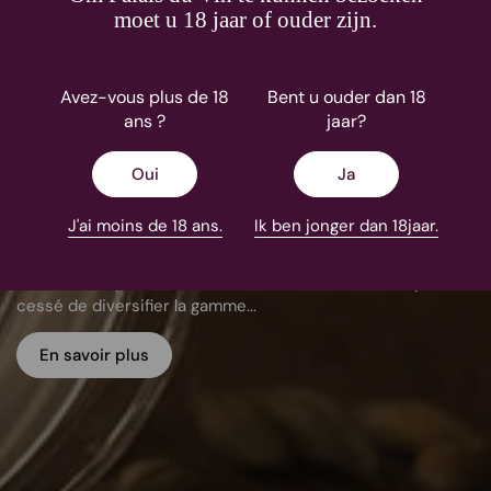
moet u 18 jaar of ouder zijn.
Avez-vous plus de 18
Bent u ouder dan 18
ans ?
jaar?
Oui
Ja
Douglas Laing
J'ai moins de 18 ans.
Ik ben jonger dan 18jaar.
"C’est en 1948 que Fred Douglas Laing a commencé à
mélanger du scotch et à le vendre en Europe et aux États-
Unis. 50 ans plus tard, Fred et son fils Fred Jr. n’ont pas
cessé de diversifier la gamme...
En savoir plus