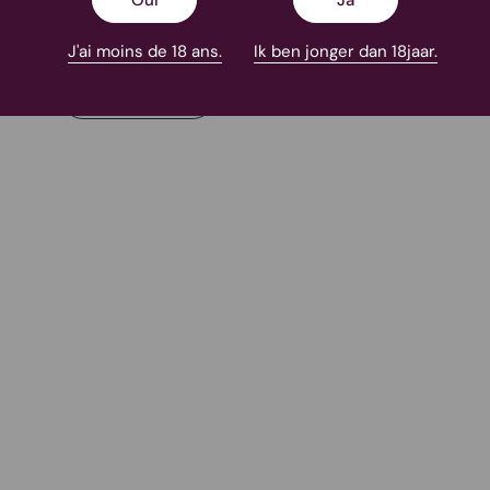
Oui
Ja
AMSTERDAM
J'ai moins de 18 ans.
Ik ben jonger dan 18jaar.
En savoir plus