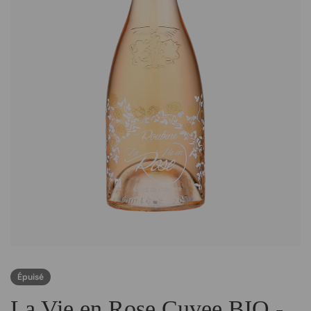
Épuisé
La Vie en Rose Cuvee BIO -