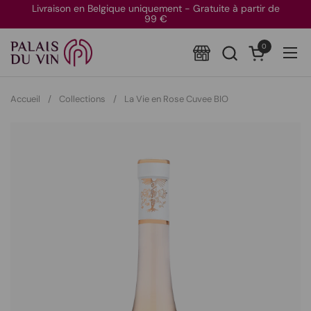
Passer au contenu
Livraison en Belgique uniquement - Gratuite à partir de
99 €
0
Ouvrir le pan
Ouvr
Accueil
/
Collections
/
La Vie en Rose Cuvee BIO