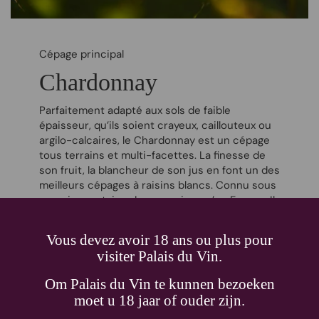
Cépage principal
Chardonnay
Parfaitement adapté aux sols de faible
épaisseur, qu’ils soient crayeux, caillouteux ou
argilo-calcaires, le Chardonnay est un cépage
tous terrains et multi-facettes. La finesse de
son fruit, la blancheur de son jus en font un des
meilleurs cépages à raisins blancs. Connu sous
une cinquantaine de noms rien qu’en France, Il
est à la base de quasiment tous les bourgognes
blancs, dont bien sûr les chablis, et l’un des
Vous devez avoir 18 ans ou plus pour
principaux cépages du champagne.
visiter Palais du Vin.
Cépage blanc parmi les plus plantés, il est
Om Palais du Vin te kunnen bezoeken
quasiment devenu synonyme de vin blanc dans
moet u 18 jaar of ouder zijn.
les cafés et restaurants. Pas uniquement en
France, car on le retrouve un peu partout sur le