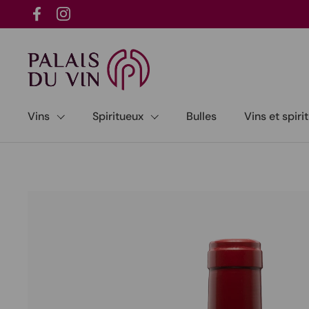
Passer au contenu
Facebook
Instagram
Vins
Spiritueux
Bulles
Vins et spir