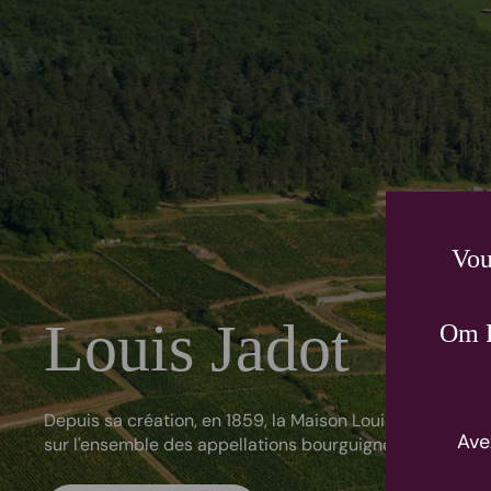
Vou
Louis Jadot
Om P
Depuis sa création, en 1859, la Maison Louis Jadot a 
Ave
sur l'ensemble des appellations bourguignonnes, des gran