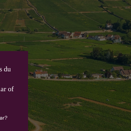
s du
ar of
ar?