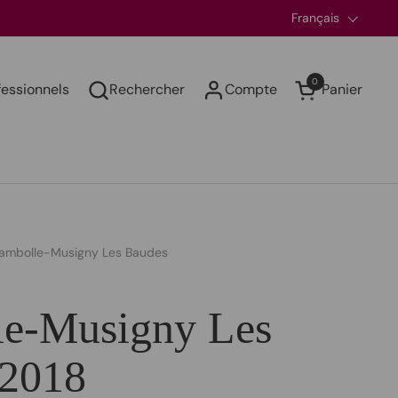
Langue
Français
0
fessionnels
Rechercher
Compte
Panier
Ouvrir le panier
ambolle-Musigny Les Baudes
e-Musigny Les
 2018