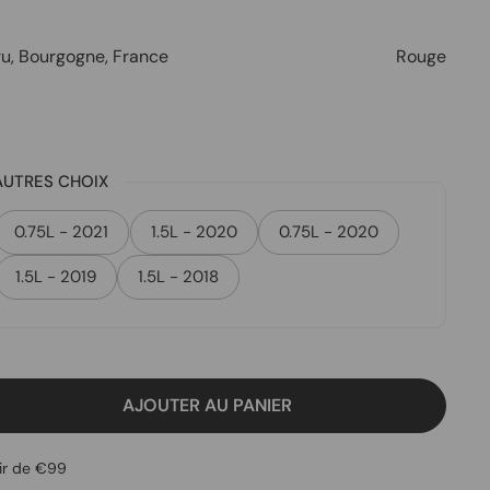
ru
,
Bourgogne
,
France
Rouge
AUTRES CHOIX
0.75L - 2021
1.5L - 2020
0.75L - 2020
1.5L - 2019
1.5L - 2018
AJOUTER AU PANIER
tir de €99