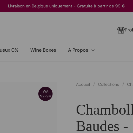
Livraison en Belgique uniquement - Gratuite à partir de 99 €
Pro
itueux 0%
Wine Boxes
A Propos
Accueil
/
Collections
/
Ch
WA
92-94
Chamboll
Baudes -