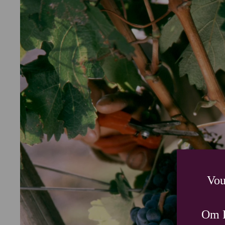
Vou
Om P