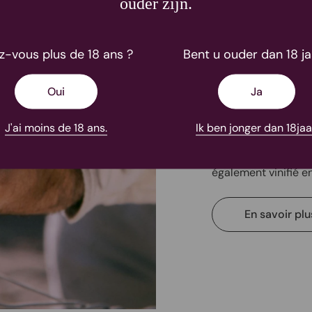
ouder zijn.
Cépage le plus popu
fraîches qui ont co
z-vous plus de 18 ans ?
Bent u ouder dan 18 ja
retrouve donc logiqu
en Croatie ou en Ro
C’est aussi le cépa
Oui
Ja
depuis une vingtain
Le choix de votre p
J'ai moins de 18 ans.
Ik ben jonger dan 18jaa
vin choisi: pâtes, gr
rouges et gibier à 
également vinifié 
En savoir plu