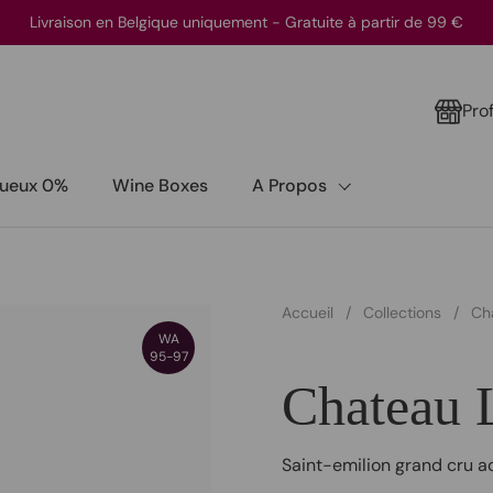
Livraison en Belgique uniquement - Gratuite à partir de 99 €
Pro
itueux 0%
Wine Boxes
A Propos
Accueil
/
Collections
/
Ch
WA
95-97
Chateau 
Saint-emilion grand cru a