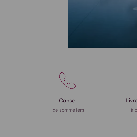
n
Conseil
Livr
de sommeliers
à 