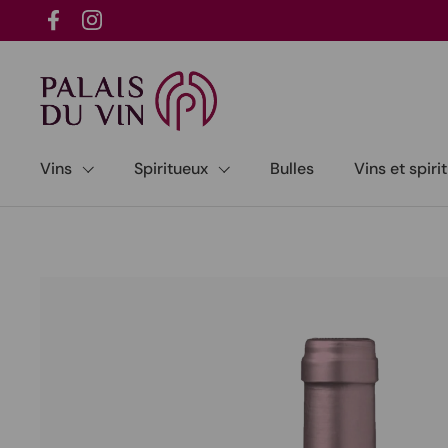
Passer au contenu
Facebook
Instagram
Vins
Spiritueux
Bulles
Vins et spir