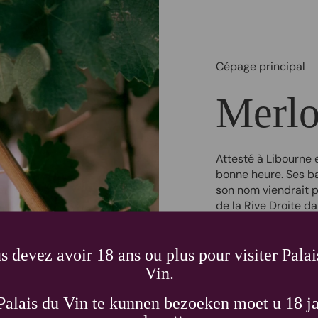
Cépage principal
Merlo
Attesté à Libourne 
bonne heure. Ses ba
son nom viendrait p
de la Rive Droite da
vignoble saint-émil
dans les Graves.
Tr
s devez avoir 18 ans ou plus pour visiter Palai
Cabernets, le Merlo
foncée avec des arô
Vin.
confiturés, floraux,
maturité ainsi qu’a
alais du Vin te kunnen bezoeken moet u 18 ja
barrique.