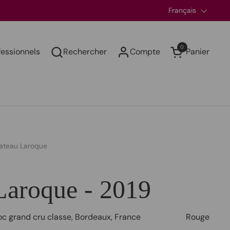
Langue
Français
0
fessionnels
Rechercher
Compte
Panier
Ouvrir le panier
ateau Laroque
Laroque - 2019
oc grand cru classe
,
Bordeaux
,
France
Rouge