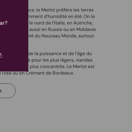
laire en France, le Merlot préfère les terres
nservé suffisamment d’humidité en été. On le
ar?
ement dans le nord de l’Italie, en Autriche,
umanie, mais aussi en Russie ou en Moldavie.
ge le plus planté du Nouveau Monde, surtout
e d’années.
lat dépendra de la puissance et de l’âge du
r.
illades et pizza pour les plus légers, viandes
plume pour les plus concentrés. Le Merlot est
en rosé ou en Crémant de Bordeaux.
s