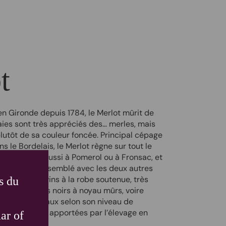
t
en Gironde depuis 1784, le Merlot mûrit de
ies sont très appréciés des… merles, mais
lutôt de sa couleur foncée. Principal cépage
ns le Bordelais, le Merlot règne sur tout le
ionais, mais aussi à Pomerol ou à Fronsac, et
ès souvent assemblé avec les deux autres
s du
t donne des vins à la robe soutenue, très
mes de fruits noirs à noyau mûrs, voire
 parfois végétaux selon son niveau de
vec des notes apportées par l’élevage en
ar of