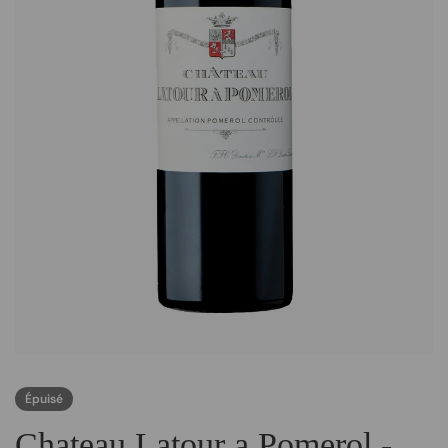
Épuisé
Chateau Latour a Pomerol -