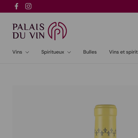
Passer au contenu
Facebook
Instagram
Vins
Spiritueux
Bulles
Vins et spir