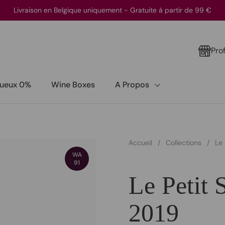
Livraison en Belgique uniquement - Gratuite à partir de 99 €
Pro
itueux 0%
Wine Boxes
A Propos
Accueil
/
Collections
/
Le 
WA
91
Le Petit 
2019