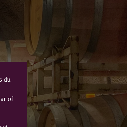
s du
ar of
ar?