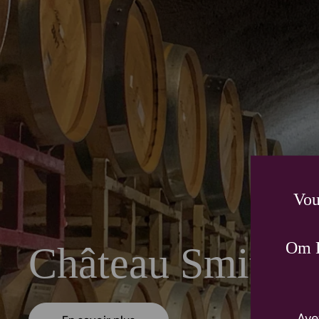
Vou
Om P
Château Smith H
Ave