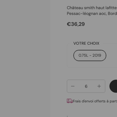
Château smith haut lafitte
Pessac-léognan aoc
,
Bord
€36,29
VOTRE CHOIX
0.75L - 2019
Quantité
Frais d'envoi offerts à par
.