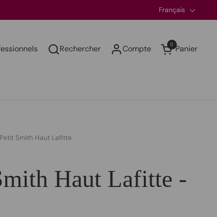
Langue
Français
0
fessionnels
Rechercher
Compte
Panier
Ouvrir le panier
Petit Smith Haut Lafitte
Smith Haut Lafitte -