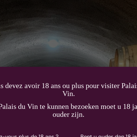
s devez avoir 18 ans ou plus pour visiter Palai
Vin.
alais du Vin te kunnen bezoeken moet u 18 ja
aut Lafitte
ouder zijn.
z-vous plus de 18 ans ?
Bent u ouder dan 18 ja