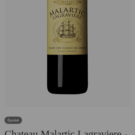
Épuisé
Chateau Malartic Lagraviere -