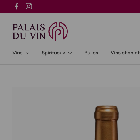
Passer au contenu
Facebook
Instagram
Vins
Spiritueux
Bulles
Vins et spir