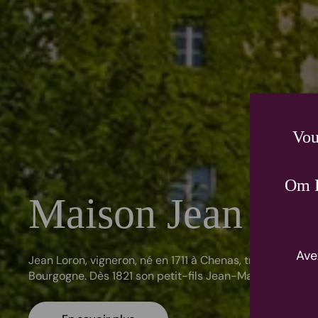
Vou
Om P
Maison Jean Lo
Ave
Jean Loron, vigneron, né en 1711 à Chenas, travaillait et vi
Bourgogne. Dès 1821 son petit-fils Jean-Marie Loron dé