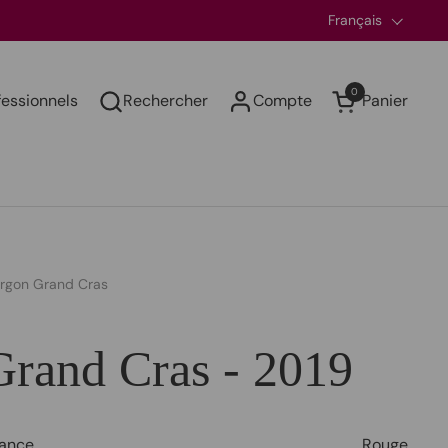
Langue
Français
0
fessionnels
Rechercher
Compte
Panier
Ouvrir le panier
rgon Grand Cras
rand Cras - 2019
ance
Rouge