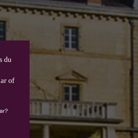
s du
ar of
ar?