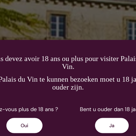
s devez avoir 18 ans ou plus pour visiter Palai
Vin.
alais du Vin te kunnen bezoeken moet u 18 ja
ron
ouder zijn.
z-vous plus de 18 ans ?
Bent u ouder dan 18 ja
nifiait les lieux-dits du Beaujolais et de la
veloppe la Maison en fondant un comme...
Oui
Ja