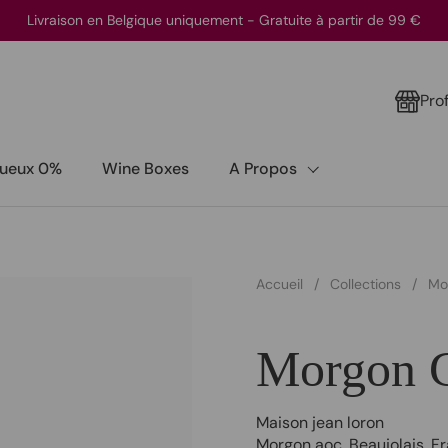
Livraison en Belgique uniquement - Gratuite à partir de 99 €
Pro
itueux 0%
Wine Boxes
A Propos
Accueil
/
Collections
/
Mo
Morgon G
Maison jean loron
Morgon aoc
,
Beaujolais
,
Fr