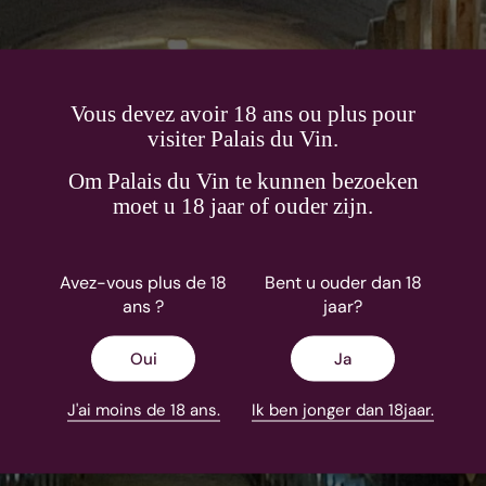
Vous devez avoir 18 ans ou plus pour
visiter Palais du Vin.
Om Palais du Vin te kunnen bezoeken
Château Villemaurine
moet u 18 jaar of ouder zijn.
En savoir plus
Avez-vous plus de 18
Bent u ouder dan 18
ans ?
jaar?
Oui
Ja
J'ai moins de 18 ans.
Ik ben jonger dan 18jaar.