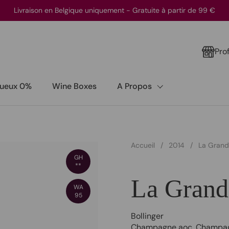
Livraison en Belgique uniquement - Gratuite à partir de 99 €
Pro
itueux 0%
Wine Boxes
A Propos
Accueil
/
2014
/
La Gran
GH
**
La Grand
WA
95
Bollinger
Champagne aoc
,
Champa