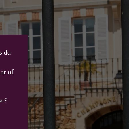
s du
ar of
ar?