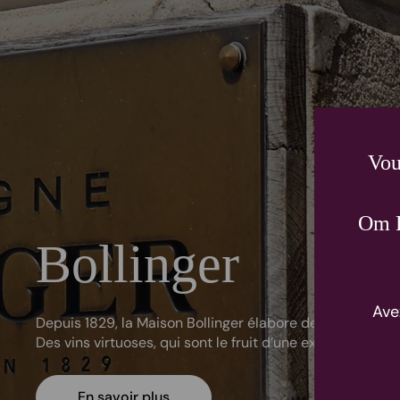
Vou
Om P
Bollinger
Ave
Depuis 1829, la Maison Bollinger élabore de grands cha
Des vins virtuoses, qui sont le fruit d’une exigence de tou
En savoir plus