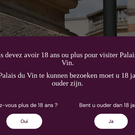
s devez avoir 18 ans ou plus pour visiter Palai
Vin.
alais du Vin te kunnen bezoeken moet u 18 ja
ouder zijn.
z-vous plus de 18 ans ?
Bent u ouder dan 18 ja
mpagnes au style puissant, raffiné et complexe.
s les instants : l’à-peu-près n’a...
Oui
Ja