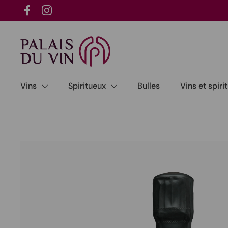
Passer au contenu
Facebook
Instagram
Vins
Spiritueux
Bulles
Vins et spir